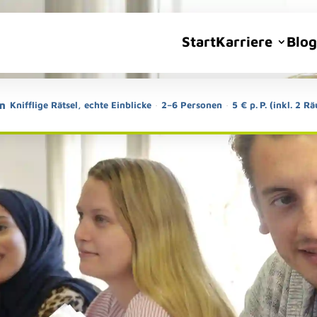
Start
Karriere
Blog
m
Knifflige Rätsel, echte Einblicke
·
2–6 Personen
·
5 € p. P. (inkl. 2 R