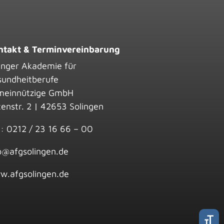
ntakt & Terminvereinbarung
inger Akademie für
sundheitberufe
meinnützige GmbH
enstr. 2 | 42653 Solingen
.: 0212 / 23 16 66 – 00
o@afgsolingen.de
w.afgsolingen.de
Schri