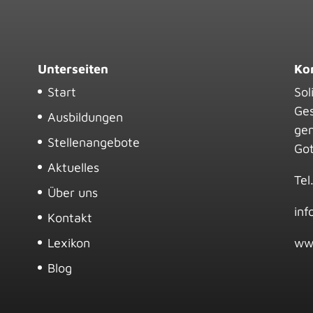
Unterseiten
Ko
Start
Sol
Ge
Ausbildungen
ge
Stellenangebote
Got
Aktuelles
Tel
Über uns
inf
Kontakt
Lexikon
ww
Blog