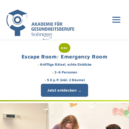
Zur
Navigation
springen
NEU
Escape Room: Emergency Room
Knifflige Rätsel, echte Einblicke
2–6 Personen
5 € p. P. (inkl. 2 Räume)
Jetzt entdecken →